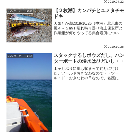
あう。彼は日本語が喋れるの...
2019.04.22
【２枚潮】カンパチとユメタチモ
ハンターボート釣果
ドキ
天気とか潮2019/10/26（中潮）北北東の
風４～５m/s 晴れ時々曇り海上保安庁と
作業船が何かやってる集合場所について
みると、早朝から海上保安庁の船と作業
船が結構近くで何かやっていた。辺野古
反対派かな？小さなボートも結構浮いて
2019.10.28
いたのでな...
スタックするしボウズだし、ハン
ハンターボート釣果
ターボートの浸水はひどいし・・
１ヶ月ぶりに風も収まって釣りに行け
た。ツールドおきなわなので・・ツー
ル・ド・おきなわの日なので、名護には
入りたくない。ちょうど風も弱い予報だ
ったので恩納村からボートを出す。豪快
にスタック恩納村のポイントに付いた時
はまだあたりは真っ暗。先頭を...