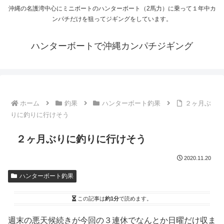
沖縄の名護湾中心にミニボートのハンターボート（2馬力）に乗って１年中カ
ンパチだけを狙ってジギングをしています。
ハンターボートで沖縄カンパチジギング
ホーム
釣果
ハンターボート釣果
２ヶ月ぶ
りに釣りに行けそう
２ヶ月ぶりに釣りに行けそう
2020.11.20
ハンターボート釣果
この記事は
約1分
で読めます。
週末の悪天候続きが今回の３連休でなんとか日曜だけ収ま