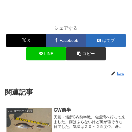
シェアする
X
Facebook
はてブ
LINE
コピー
kaw
関連記事
GW前半
ハンターボート釣果
天気・場所GW前半戦、名護湾へ行って来
ました。雨はふらないけど風が強そうな
日でした。気温は２０～２５度位。暑く
もない寒くもないいい感じ。潮は大潮前