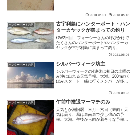
の中潮、午後から潮が動きそうな感じ。
深場へ行けない・・午前中風が強そうで
沖には行けず。水深90...
2018.05.01
2018.05.18
古宇利島にハンターボート・ハン
ハンターボート釣果
ターカヤックが集まっての釣り
GW2日目、フォーシーさんの呼びかけで
たくさんのハンターボートやハンターカ
ヤックが古宇利島に集まって釣り。
AM8:00 くらいから釣り開始。それぞれ
2021.05.06
島の東側や西側など好きなポイントへ。
私は水深40mありそうな島の北東へ。普
シルバーウィーク坊主
ハンターボート釣果
段名護湾で釣りをし...
シルバーウィークの4連休は初日の土曜の
み沖に出れる天気予報。大潮。200mのく
ぼみスタート一緒に行くメンバーが多い
のと大潮で丁度陸に帰ってきたい時間帯
に干潮になるためスロープから出発。風
2020.09.23
は微風で風向きは安定しない予報。電動
ジギングで全く釣れ...
午前中撤退マーマチのみ
ハンターボート釣果
天気とか潮旧暦 三月十六日（穀雨）天
気は曇り、風は東南東で少し強めの予
報。大潮。午後から雨が着そうな予報な
ので短期決戦。以前、カヤックでジギン
グをしているときによく一緒に出してい
た外国人とたまたまコンビニの駐車場で