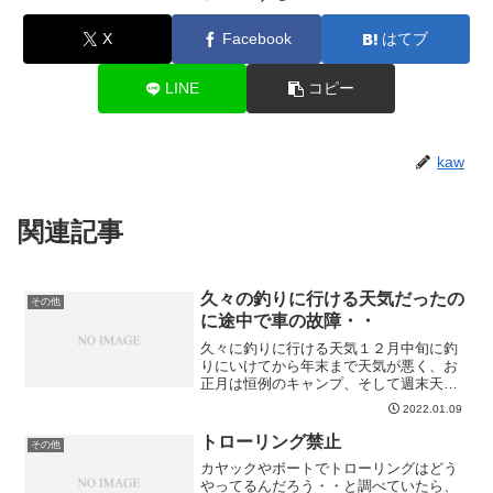
X
Facebook
はてブ
LINE
コピー
kaw
関連記事
久々の釣りに行ける天気だったの
その他
に途中で車の故障・・
久々に釣りに行ける天気１２月中旬に釣
りにいけてから年末まで天気が悪く、お
正月は恒例のキャンプ、そして週末天気
が悪いとなかなか釣りにいけなかった。
2022.01.09
そしてやっと１月の三連休中日に比較的
穏やかな日がありやっと釣りに行くこと
トローリング禁止
その他
ができた。高速道路で車に...
カヤックやボートでトローリングはどう
やってるんだろう・・と調べていたら、