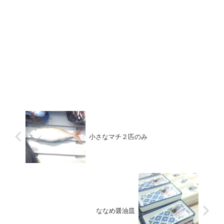
小さなマチ２匹のみ
ななめ醤油皿