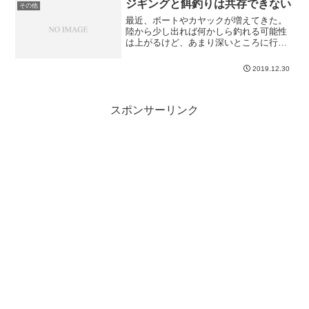
けど、泥水のような水が溜...
ジギングと餌釣りは共存できない
その他
最近、ボートやカヤックが増えてきた。
陸から少し出れば何かしら釣れる可能性
は上がるけど、あまり深いところに行く
とボウズ覚悟は必要になる。いろんな釣
り方があるんだろうけど、あまりウロウ
2019.12.30
ロせずに数個のポイントを何回か通せれ
ばいいかな・・って程度で...
スポンサーリンク