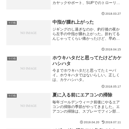
カヤックやボート、SUPでのトローリン
グ禁止という記事を見つけた。もっと調
べてみたら、沖縄県と滋賀県はOKらし
2018.03.27
い。
中指が腫れ上がった
その他
ジギングのし過ぎなのか、釣行後の夜か
ら左手の中指が腫れ上がった。折れてる
んじゃってくらい痛かったけど、早めに
アイシングしたおかげで翌日はだいぶま
しになっていた。週末までにリールを握
2019.04.15
れるくらい治ってればいいけどな・・周
りには「疲労骨折？」と言...
ホウキハタだと思ってたけどカケ
その他
ハシハタ
今までホウキハタだと思ってたミーバ
イ。ホウキハタではないらしい。正しく
は、カケハシハタ。
2018.05.17
夏に入る前にエアコンの掃除
その他
毎年ゴールデンウィーク前後にやるエア
コンの掃除の季節がやってきました。エ
アコンの掃除は、スプレーでフィン部分
だけやってもダメ。フィン・ファン、内
部まで全部キレイにしないとダメ。洗浄
2019.04.20
2019.07.11
カバーテープ式の安いやつも売っている