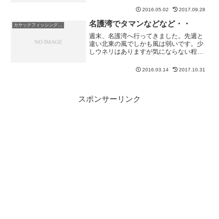
が弱いってことはまったりとカヤックを
2016.05.02
2017.09.28
浮かせる事が出来るといつもとはちょっ
と違うところからカヤック...
名護湾でタマンなどなど・・
カヤックフィッシング釣果
週末、名護湾へ行ってきました。先週と
違い北東の風でしかも風は弱いです。少
しウネリはありますが気にならない程
度。すぐにオジサンがきました。立て続
けに2匹。良いサイズだしこのオジサンは
2016.03.14
2017.10.31
美味しいのでお持ち帰りです。しばらく
すると、ジグのフリーフォ...
スポンサーリンク