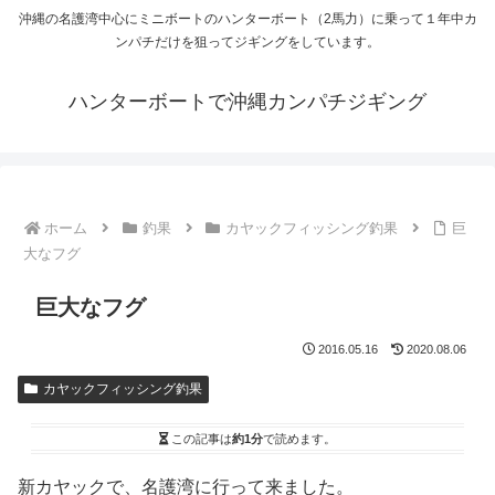
沖縄の名護湾中心にミニボートのハンターボート（2馬力）に乗って１年中カ
ンパチだけを狙ってジギングをしています。
ハンターボートで沖縄カンパチジギング
ホーム
釣果
カヤックフィッシング釣果
巨
大なフグ
巨大なフグ
2016.05.16
2020.08.06
カヤックフィッシング釣果
この記事は
約1分
で読めます。
新カヤックで、名護湾に行って来ました。