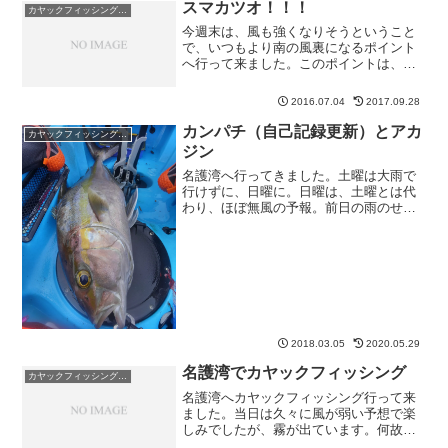
らぶっつけ本番です。【スーパーSALE】
スマカツオ！！！
カヤックフィッシング釣果
ポイント最大30...
今週末は、風も強くなりそうということ
で、いつもより南の風裏になるポイント
へ行って来ました。このポイントは、大
きな魚が釣れた事がないのであまり期待
せずに数釣りポイントです。浅場で、コ
2016.07.04
2017.09.28
ルトスナイパーをキャストすると・・・
先日のマグシールドなリー...
カンパチ（自己記録更新）とアカ
カヤックフィッシング釣果
ジン
名護湾へ行ってきました。土曜は大雨で
行けずに、日曜に。日曜は、土曜とは代
わり、ほぼ無風の予報。前日の雨のせい
か、海の色も緑色に濁ってる。午前中、
水深30~40mのところで漂流物が漂ってい
る場所を発見。あたりはあったものの何
も釣れず。その後、...
2018.03.05
2020.05.29
名護湾でカヤックフィッシング
カヤックフィッシング釣果
名護湾へカヤックフィッシング行って来
ました。当日は久々に風が弱い予想で楽
しみでしたが、霧が出ています。何故か
霧が出ているときは釣果が悪い・・・風