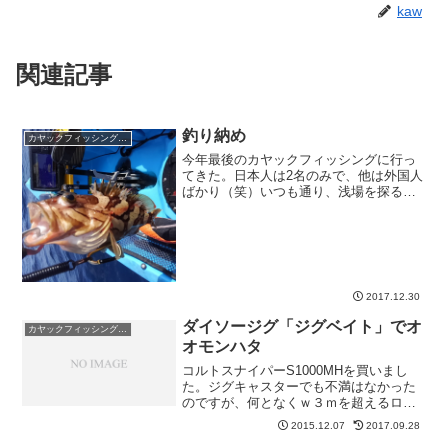
kaw
関連記事
釣り納め
カヤックフィッシング釣果
今年最後のカヤックフィッシングに行っ
てきた。日本人は2名のみで、他は外国人
ばかり（笑）いつも通り、浅場を探るけ
ど、根性がないので即終わり（笑）。先
週は水深120m位をやったので、今日は水
深200m付近へ。若潮で潮が動かな
い・・・やっと釣れた...
2017.12.30
ダイソージグ「ジグベイト」でオ
カヤックフィッシング釣果
オモンハタ
コルトスナイパーS1000MHを買いまし
た。ジグキャスターでも不満はなかった
のですが、何となくｗ３ｍを超えるロッ
ドは初めてなので、陸から投げてみたか
2015.12.07
2017.09.28
ったのですが時間が取れずにカヤックか