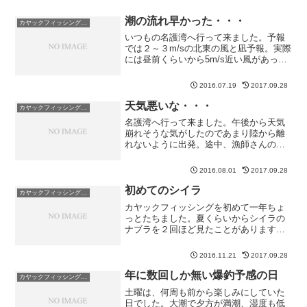
潮の流れ早かった・・・
カヤックフィッシング釣果
いつもの名護湾へ行って来ました。予報
では２～３m/sの北東の風と凪予報。実際
には昼前くらいから5m/s近い風があった
んじゃ・・って位の風でした。そして、
風向きと潮の流れの方向が一緒でパラシ
2016.07.19
2017.09.28
ュートアンカーが効かないという条件で
す。朝マズメは、...
天気悪いな・・・
カヤックフィッシング釣果
名護湾へ行って来ました。午後から天気
崩れそうな気がしたのであまり陸から離
れないように出発。途中、漁師さんの船
が居たので、大きく回避しようとすると
こちらに向かってきます。更に避けると
2016.08.01
2017.09.28
更に寄ってきます。しゃがれた声で方言
で大声なので２割くらいし...
初めてのシイラ
カヤックフィッシング釣果
カヤックフィッシングを初めて一年ちょ
っとたちました。夏くらいからシイラの
ナブラを２回ほど見たことがあります。
１度目はバイトしてきたもののフッキン
グ出来ずに釣れず。２度目はカヤックに
2016.11.21
2017.09.28
引き上げる時にフックアウト・・・今週
は、ナブラというほどのも...
年に数回しか無い爆釣予感の日
カヤックフィッシング釣果
土曜は、何周も前から楽しみにしていた
日でした。大潮で夕方が満潮、湿度も低