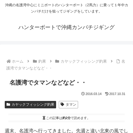
沖縄の名護湾中心にミニボートのハンターボート（2馬力）に乗って１年中カ
ンパチだけを狙ってジギングをしています。
ハンターボートで沖縄カンパチジギング
ホーム
釣果
カヤックフィッシング釣果
名
護湾でタマンなどなど・・
名護湾でタマンなどなど・・
2016.03.14
2017.10.31
カヤックフィッシング釣果
タマン
この記事は
約2分
で読めます。
週末、名護湾へ行ってきました。先週と違い北東の風でし