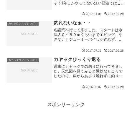
そう1年しかやってない短い経験ではこう
いう日はよく釣れます。心配なのが、昼
過ぎから南東の風に変わってしまうこ
2017.01.30
2017.09.28
と・・・西寄りになるよりかはマシで
す。朝からソワソワしながら...
釣れないなぁ・・
カヤックフィッシング釣果
名護湾へ行って来ました。スタートは水
深３０～８０ｍくらいまでエビング。小
さなナカジューミーバイしか釣れず。リ
リース。その後、お土産は諦めて１４０
～２００ｍのかけ下がりへ。何往復かし
2017.07.31
2017.09.28
て、エビったと思ったらベラがついてた
ｗその後、風も強くなって...
カヤックひっくり返る
カヤックフィッシング釣果
週末にカヤックでの釣りに行ってきまし
た。天気図を見てみると微妙なところで
したので、岸からあまり離れずに釣り開
始です。まずはオジサン。このオジサン
は美味しくないのでリリース。暫く投げ
2016.03.07
2017.09.28
ると、オオモンハタっぽいものが釣れま
す。しかしなんとなくオオ...
スポンサーリンク