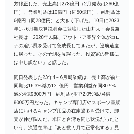
方修正した。売上高は278億円（2月発表は360億
円）、営業利益は10億円（同50億円）、純利益は
6億円（同28億円）と大きく下げた。10日に2023
年1～6月期決算説明会に登壇した山井太・会長兼
社長は「2020年以降、アウトドア業界全体がコロ
ナの追い風を受けて急成長してきたが、巡航速度
に戻った。その予測を見誤った。投資家の皆様に
は申し訳ない」と話した。
同日発表した23年4～6月期業績は、売上高が前年
同期比16.3%減の131億円、営業利益が同80.5%
減の4億9800万円、純利益が同72.0%減の4億
8000万円だった。キャンプ専門店やスポーツ量販
店におけるキャンプ用品の在庫過多を受けて、卸
売が伸び悩んだ。米国と台湾も同じ状況だったと
いう。流通在庫は「あと数カ月で正常化する」見