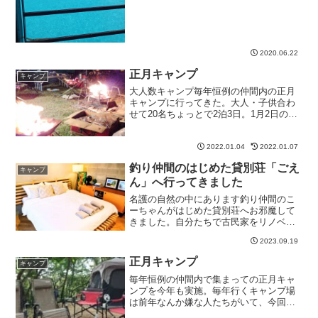
2020.06.22
正月キャンプ
キャンプ
大人数キャンプ毎年恒例の仲間内の正月
キャンプに行ってきた。大人・子供合わ
せて20名ちょっとで2泊3日。1月2日の昼
間に少し雨が降ったけど去年よりまし。
そして、今年は夜も18度くらいと比較的
暖かかった。毎年、薪を買っていくんだ
2022.01.04
2022.01.07
けど節約して燃や...
釣り仲間のはじめた貸別荘「ごえ
キャンプ
ん」へ行ってきました
名護の自然の中にあります釣り仲間のこ
ーちゃんがはじめた貸別荘へお邪魔して
きました。自分たちで古民家をリノベー
ションしている写真がInstagramにアップ
2023.09.19
されていて完成を楽しみにしていまし
た。名護と言ってもほとんど今帰仁で
正月キャンプ
キャンプ
す。実家を思い出す...
毎年恒例の仲間内で集まっての正月キャ
ンプを今年も実施。毎年行くキャンプ場
は前年なんか嫌な人たちがいて、今回も
その人達来るという事前情報があったの