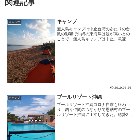
関連記事
キャンプ
キャンプ
無人島キャンプは中止台湾のあたりの台
風の影響で沖縄の東海岸は波が高いとの
ことで、無人島キャンプは中止。急遽本
島西側でのキャンプに。西側リーフは波
が穏やか買い出しなどを済ませてビーチ
に着くと、西側の海はものすごく穏や
か。高い木の先端は揺れてい...
2019.08.26
プールリゾート沖縄
キャンプ
プールリゾート沖縄コロナ自粛も終わ
り、釣り仲間のつながりで恩納村のプー
ルリゾート沖縄に１泊してきた。総勢22
人の大所帯。正月キャンプは2泊するため
かなりの荷物量になるけど今回は宿泊施
設ということで準備10分。昼過ぎについ
てみると、誰も来てな...