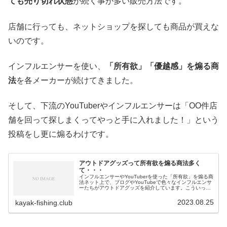
ても売り切れ状態
が続く事が多い販売方法です。
店舗に行っても、ネットショップを探しても商品が買えな
いのです。
インフルエンサーを使い、
「所有欲」「優越感」を煽る商
法
を各メーカーが続けてきました。
そして、下流のYouTuberやインフルエンサーは「OO件店
舗を回って探しまくってやっと手に入れました！」という
投稿をし更に煽るわけです。
アウトドアグッズって所有欲を煽る商法多く
て・・・
インフルエンサーやYouTuberを使った「所有欲」を煽る商
法ネット上で、ブログやYouTubeで色々なインフルエンサ
ーたちがアウトドアグッズを紹介しています。こういった
情報を積極的に観ることはなくなったんだけど、最近気に
なったというか「ここからはもう買わないで置こう」と思
2023.08.25
kayak-fishing.club
ったことがあります。ワークマンは特にその傾向が見られ
るのですが、色々なインフルエンサーやYouTuberを使い商
品を紹介しまくる割に、商品が店頭に並ばないしネット上
でもずっと売り切れ状態。インフルエンサーやYouTuberが
商品紹介↓紹介された商品が欲しくなる↓売っていない↓もっ