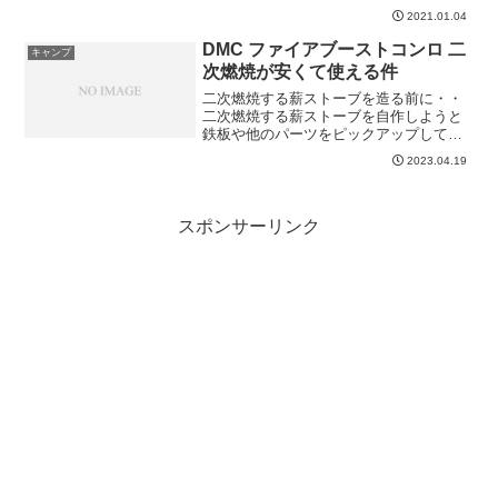
で、別のキャンプ場へ。一昨年から、
2021.01.04
YouTubeやアニメの影響のせいかキャン
プ場が大賑わい。客の...
DMC ファイアブーストコンロ 二
キャンプ
次燃焼が安くて使える件
二次燃焼する薪ストーブを造る前に・・
二次燃焼する薪ストーブを自作しようと
鉄板や他のパーツをピックアップしてい
ました。でも、まだ二次燃焼するストー
2023.04.19
ブや焼き台を見たことも使ったこともあ
りません。色々なメーカーが出しては居
るのですが、とりあえず試...
スポンサーリンク